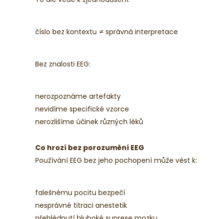
To ale vede k zjednodušení:
číslo bez kontextu ≠ správná interpretace
Bez znalosti EEG:
nerozpoznáme artefakty
nevidíme specifické vzorce
nerozlišíme účinek různých léků
Co hrozí bez porozumění EEG
Používání EEG bez jeho pochopení může vést k:
falešnému pocitu bezpečí
nesprávné titraci anestetik
přehlédnutí hluboké suprese mozku