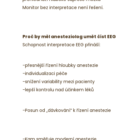
Monitor bez interpretace není řešení.
Proč by měl anesteziolog umět číst EEG
Schopnost interpretace EEG přináší:
-přesnější řízení hloubky anestezie
-individualizaci péče
-snížení variability mezi pacienty
-lepší kontrolu nad účinkem léků
-Posun od „dávkování“ k řízení anestezie
-Kam směřuje moderní anestezie