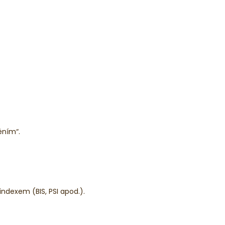
ěním“.
indexem (BIS, PSI apod.).