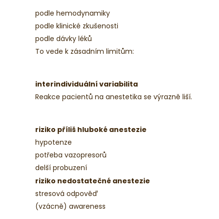
podle hemodynamiky
podle klinické zkušenosti
podle dávky léků
To vede k zásadním limitům:
interindividuální variabilita
Reakce pacientů na anestetika se výrazně liší.
riziko příliš hluboké anestezie
hypotenze
potřeba vazopresorů
delší probuzení
riziko nedostatečné anestezie
stresová odpověď
(vzácně) awareness