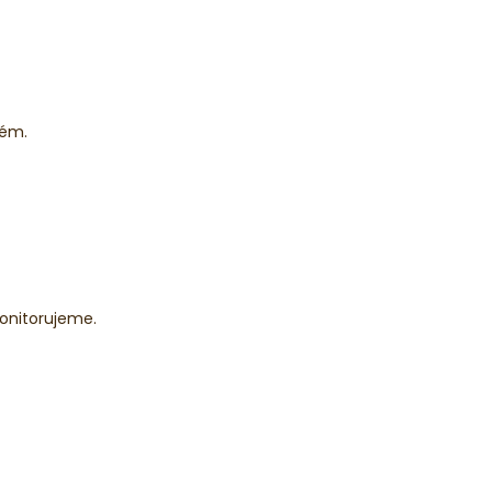
tém.
onitorujeme.