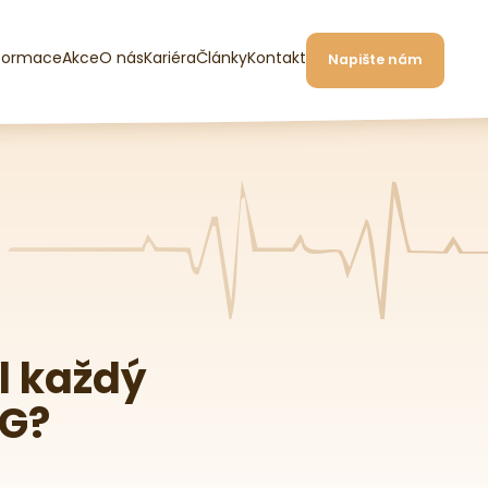
formace
Akce
O nás
Kariéra
Články
Kontakt
Napište nám
l každý
EG?