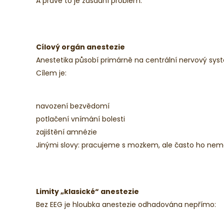
A právě to je zásadní problém.
Cílový orgán anestezie
Anestetika působí primárně na centrální nervový sys
Cílem je:
navození bezvědomí
potlačení vnímání bolesti
zajištění amnézie
Jinými slovy: pracujeme s mozkem, ale často ho nem
Limity „klasické“ anestezie
Bez EEG je hloubka anestezie odhadována nepřímo: