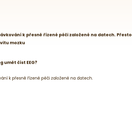
kování k přesně řízené péči založené na datech. Přesto st
tivitu mozku
g umět číst EEG?
ní k přesně řízené péči založené na datech.