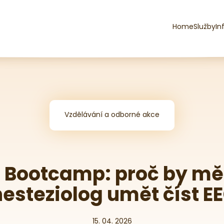
Home
Služby
In
Vzdělávání a odborné akce
I Bootcamp: proč by mě
esteziolog umět číst E
15. 04. 2026